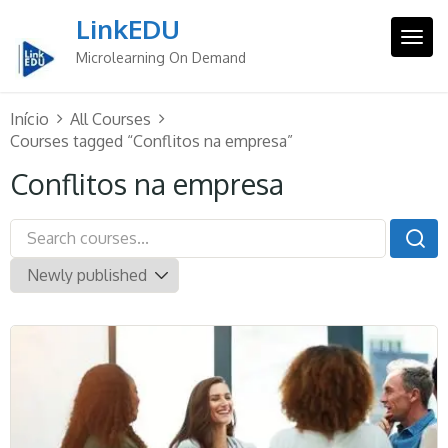
Skip
LinkEDU
to
Togg
content
Microlearning On Demand
Início
All Courses
Courses tagged “Conflitos na empresa”
Conflitos na empresa