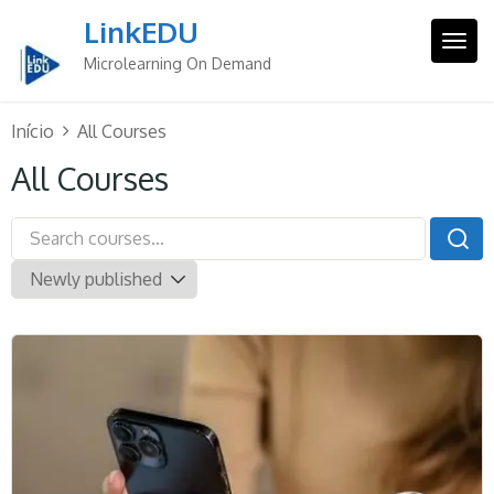
Skip
LinkEDU
to
Togg
content
Microlearning On Demand
Início
All Courses
All Courses