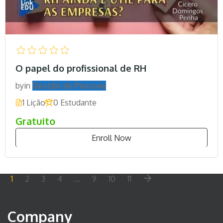
O papel do profissional de RH
by
in
Gestão de Pessoas
1 Lição
0 Estudante
Gratuito
Enroll Now
1
2
3
4
…
9
10
11
Company