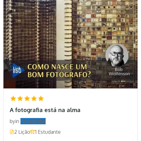
A fotografia está na alma
by
in
Fotografia
2 Lição
1 Estudante