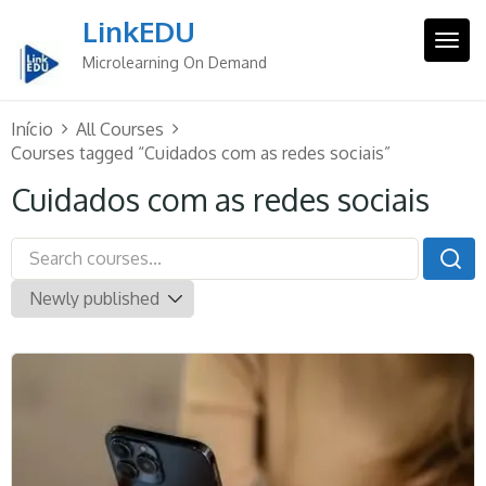
Skip
LinkEDU
to
Togg
content
Microlearning On Demand
Início
All Courses
Courses tagged “Cuidados com as redes sociais”
Cuidados com as redes sociais