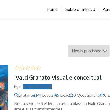
Home
Sobre o LinkEDU
Pla
Ivald Granato visual e conceitual
by
in
Artes Plásticas
Lifetime
All Levels
5 Lição
0 Questionário
0 E
Nesta série de 5 vídeos, o artista plástico Ivald Gran
arte e suas transformações.