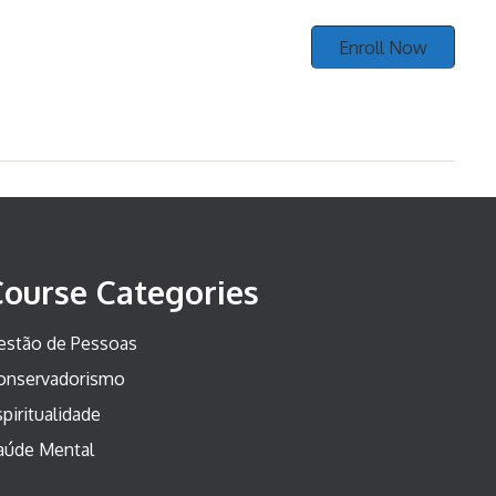
Enroll Now
Course Categories
estão de Pessoas
onservadorismo
piritualidade
aúde Mental