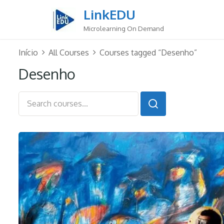
Skip
LinkEDU
to
content
Microlearning On Demand
Início
All Courses
Courses tagged “Desenho”
Desenho