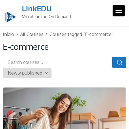
Skip
LinkEDU
to
Togg
content
Microlearning On Demand
Início
All Courses
Courses tagged “E-commerce”
E-commerce