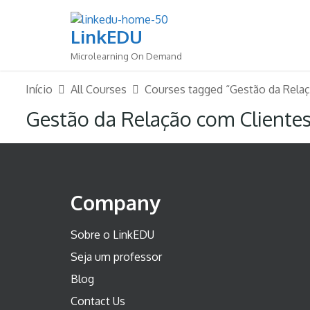
Skip
to
LinkEDU
content
Microlearning On Demand
Início
All Courses
Courses tagged “Gestão da Relaç
Gestão da Relação com Cliente
Company
Sobre o LinkEDU
Seja um professor
Blog
Contact Us