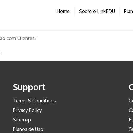
Home
Sobre o LinkEDU
Pla
ão com Clientes”
s
Support
Terms & Conditions
G
Privacy Policy
C
Sitemap
Es
Planos de Uso
S