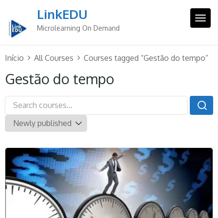
Skip
LinkEDU
to
Togg
content
Microlearning On Demand
Início
All Courses
Courses tagged “Gestão do tempo”
Gestão do tempo