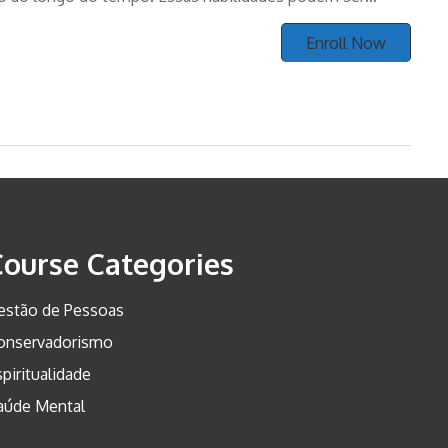
itivas, como a capacidade de resolver problemas ou a
Enroll Now
Course Categories
estão de Pessoas
onservadorismo
piritualidade
aúde Mental