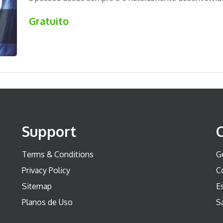
diversas, desde aptidões físicas até habilidades cogn
Gratuito
criatividade.
Support
Terms & Conditions
G
Privacy Policy
C
Sitemap
Es
Planos de Uso
S