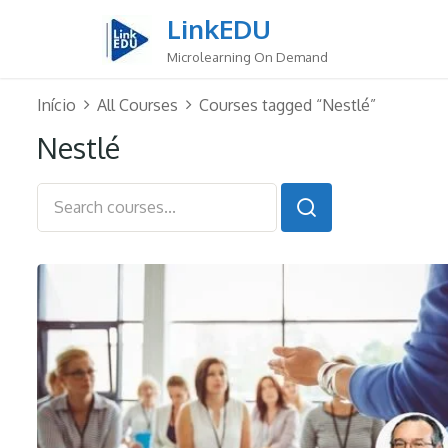
Skip
LinkEDU
to
content
Microlearning On Demand
Início
All Courses
Courses tagged “Nestlé”
Nestlé