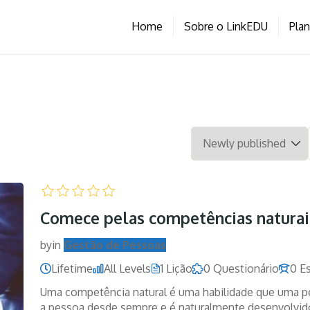
Home
Sobre o LinkEDU
Pla
Comece pelas competências naturai
by
in
Gestão de Pessoas
Lifetime
All Levels
1 Lição
0 Questionário
0 E
Uma competência natural é uma habilidade que uma pe
a pessoa desde sempre e é naturalmente desenvolvid