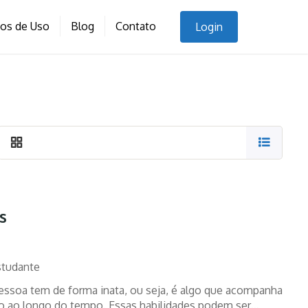
nos de Uso
Blog
Contato
Login
s
studante
ssoa tem de forma inata, ou seja, é algo que acompanha
o ao longo do tempo. Essas habilidades podem ser