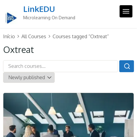
Skip
LinkEDU
to
Togg
content
Microlearning On Demand
Início
All Courses
Courses tagged “Oxtreat”
Oxtreat