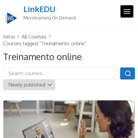
Skip
LinkEDU
to
Togg
content
Microlearning On Demand
Início
All Courses
Courses tagged “Treinamento online”
Treinamento online