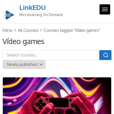
Skip
LinkEDU
to
Togg
content
Microlearning On Demand
Início
All Courses
Courses tagged “Vídeo games”
Vídeo games