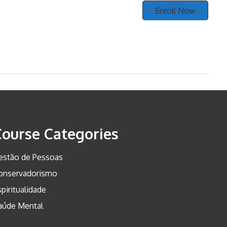
Enroll Now
Course Categories
estão de Pessoas
onservadorismo
piritualidade
aúde Mental