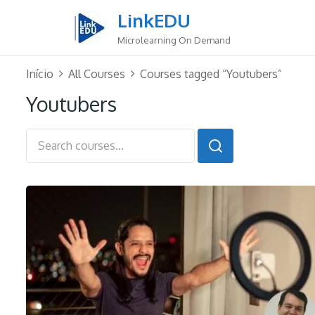
Skip
LinkEDU
to
content
Microlearning On Demand
Início
All Courses
Courses tagged “Youtubers”
Youtubers