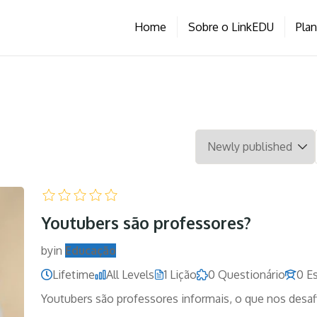
Home
Sobre o LinkEDU
Pla
Youtubers são professores?
by
in
Educação
Lifetime
All Levels
1 Lição
0 Questionário
0 E
Youtubers são professores informais, o que nos desaf