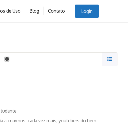
nos de Uso
Blog
Contato
Login
studante
ia a criarmos, cada vez mais, youtubers do bem.