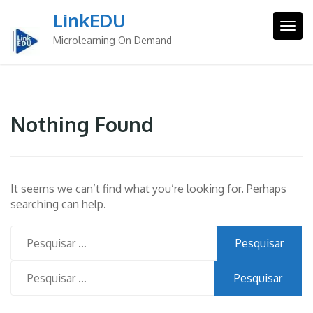
Skip
LinkEDU
to
Togg
content
Microlearning On Demand
Nothing Found
It seems we can’t find what you’re looking for. Perhaps
searching can help.
Pesquisar
por:
Pesquisar
por: