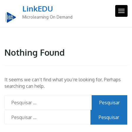
Skip
LinkEDU
to
Togg
content
Microlearning On Demand
Nothing Found
It seems we can’t find what you’re looking for. Perhaps
searching can help.
Pesquisar
por:
Pesquisar
por: