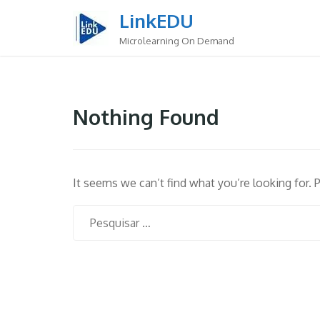
Skip
LinkEDU
to
content
Microlearning On Demand
Nothing Found
It seems we can’t find what you’re looking for. 
Pesquisar
por: