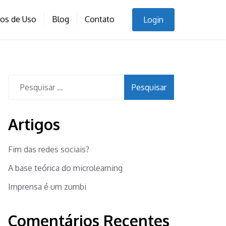
nos de Uso
Blog
Contato
Login
Pesquisar
por:
Artigos
Fim das redes sociais?
A base teórica do microlearning
Imprensa é um zumbi
Comentários Recentes