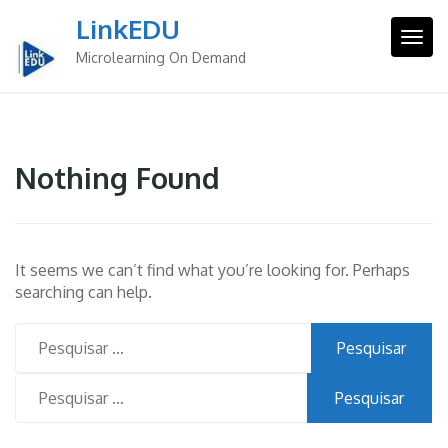
Skip
LinkEDU
to
Togg
content
Microlearning On Demand
Nothing Found
It seems we can’t find what you’re looking for. Perhaps
searching can help.
Pesquisar
por:
Pesquisar
por: