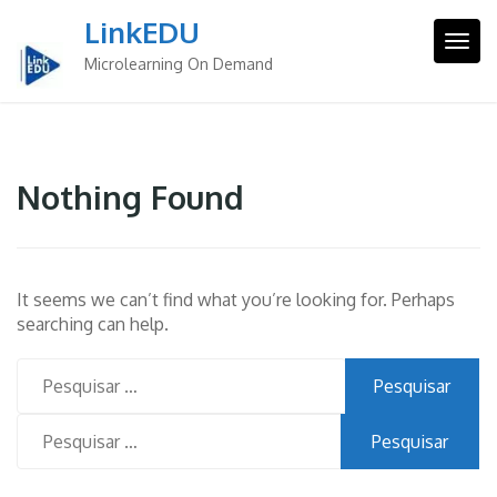
Skip
LinkEDU
to
Togg
content
Microlearning On Demand
Nothing Found
It seems we can’t find what you’re looking for. Perhaps
searching can help.
Pesquisar
por:
Pesquisar
por: