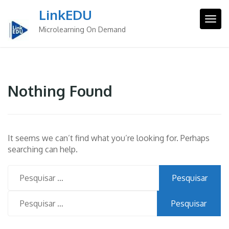
Skip
LinkEDU
to
Togg
content
Microlearning On Demand
Nothing Found
It seems we can’t find what you’re looking for. Perhaps
searching can help.
Pesquisar
por:
Pesquisar
por: