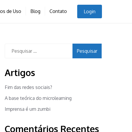
nos de Uso
Blog
Contato
Login
Pesquisar
por:
Artigos
Fim das redes sociais?
A base teórica do microlearning
Imprensa é um zumbi
Comentários Recentes