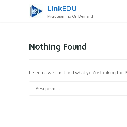
Skip
LinkEDU
to
content
Microlearning On Demand
Nothing Found
It seems we can’t find what you’re looking for. 
Pesquisar
por: