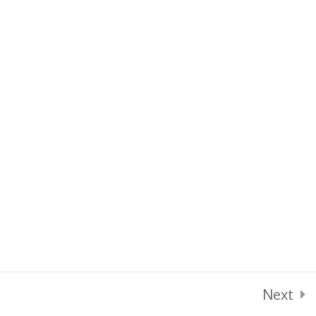
Planos de Uso
Course Categories
Gestão de Pessoas
Conservadorismo
Espiritualidade
Saúde Mental
© FUTURE PRESS
Next